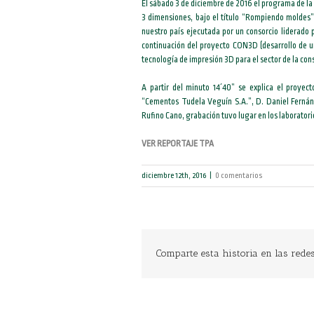
El sábado 3 de diciembre de 2016 el programa de la
3 dimensiones, bajo el título “Rompiendo moldes”. 
nuestro país ejecutada por un consorcio liderado
continuación del proyecto CON3D (desarrollo de 
tecnología de impresión 3D para el sector de la cons
A partir del minuto 14´40” se explica el proyec
“Cementos Tudela Veguín S.A.”, D. Daniel Fernán
Rufino Cano, grabación tuvo lugar en los laboratori
VER REPORTAJE TPA
diciembre 12th, 2016
|
0 comentarios
Comparte esta historia en las redes 