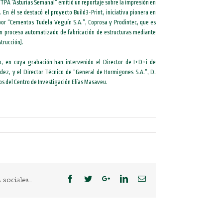
 TPA “Asturias Semanal” emitió un reportaje sobre la impresión en
En él se destacó el proyecto Build3-Print, iniciativa pionera en
 por “Cementos Tudela Veguín S.A.”, Coprosa y Prodintec, que es
un proceso automatizado de fabricación de estructuras mediante
trucción).
to, en cuya grabación han intervenido el Director de I+D+i de
dez, y el Director Técnico de “General de Hormigones S.A.”, D.
os del Centro de Investigación Elías Masaveu.
sociales...