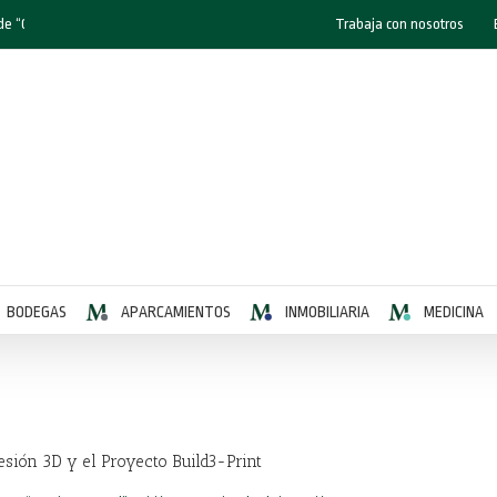
de “Corporación Masaveu” y EDP en relación a la central térmica de Aboño.
Trabaja con nosotros
BODEGAS
APARCAMIENTOS
INMOBILIARIA
MEDICINA
esión 3D y el Proyecto Build3-Print