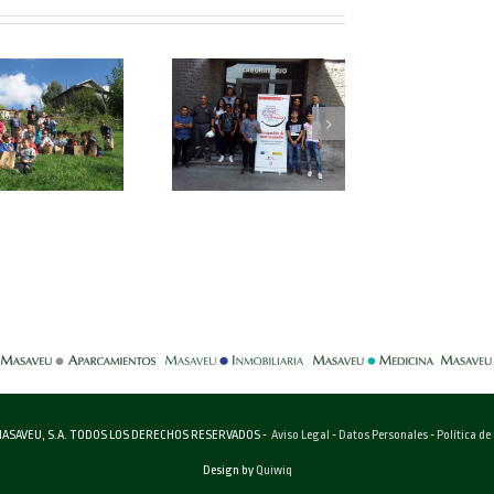
-
-
-
-
ASAVEU, S.A. TODOS LOS DERECHOS RESERVADOS -
Aviso Legal
-
Datos Personales
-
Política de
Design by
Quiwiq