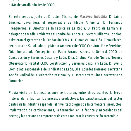
están desarrollando desde CCOO.
En este sentido, junto al Director Técnico de
Masaveu Industria
, D. Jaime
Sánchez Lavandera, el responsable de Medio Ambiente, D. Fernando
Tresguerres, el Director de la Fábrica de La Robla, D. Pedro de Lama y el
delegado de Medio Ambiente del Comité de Fábrica, D. Víctor Guillermo Toribios,
asistieron el gerente de la Fundación CEMA, D. Dimas Vallina, Dña. Elena Blasco,
secretaria de Salud Laboral y Medio Ambiente de CCOO Construcción y Servicios,
Dña. Inmaculada Concepción de Pablo Arranz, secretaria General CCOO de
Construcción y Servicios Castilla y León, Dña. Cristina Parrado Núñez, Técnico
Observatorio Hábitat CCOO Construcción y Servicios Castilla y León, D. Evelio
Domíguez, responsable del sindicato de León, Dña. Lourdes Herreros, secretaria
Acción Sindical de la Federación Regional, y D. Óscar Ferrero Jáñez, secretario de
Formación.
Previa visita de las instalaciones se trataron, entre otros asuntos, la breve
historia de la fábrica, los procesos productivos, las características del sector
dentro de la industria española, el nivel tecnológico de la cementera, productos,
implantación de certificaciones, la formación en la fábrica y necesidades del
sector, y las acciones a emprender de cara a mejorar la construcción sostenible.