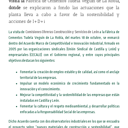
visita la
Fábrica de Cementos Tudela Veguín de La Robla
,
donde
se explicaron a fondo las actuaciones que la
planta lleva a cabo a favor de la sostenibilidad y
acciones de I+D+i
La visita de
Comisiones Obreras Construcción y Servicios de León
a la Fábrica de
Cementos Tudela Veguín de La Robla, del martes 18 de octubre, se enmarcó
dentro del Acuerdo Marco de Competitividad e Innovación Industrial, firmado en
2005 por las organizaciones sindicales (Unión Sindical de Castilla y León) y
empresariales (CECALE) con el Gobierno regional, y entre cuyos principales
objetivos destacan los siguientes:
Fomentar la creación de empleo estable y de calidad, así como el anclaje
territorial de las empresas.
Impulsar un modelo económico de crecimiento fundamentado en la
innovación y el conocimiento.
Mejorar la competitividad y la sostenibilidad de las empresas que están
instaladas en Castilla y León.
Fomentar la cultura y el respeto medioambiental, y desarrollar políticas
enfocadas a la Responsabilidad Social de las empresas.
Dicho Acuerdo cuenta con dos observatorios industriales en los que se encuadra
el proyecto sobre “nuevos materiales de construcción y sostenibilidad”, que