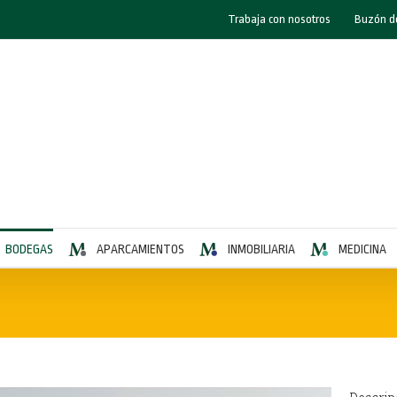
orporación Masaveu” y EDP en relación a la central térmica de Aboño.
Trabaja con nosotros
Buzón d
BODEGAS
APARCAMIENTOS
INMOBILIARIA
MEDICINA