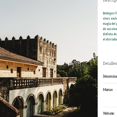
Descrip
Bodegas Fil
vinos excl
magia del 
de sus vino
disfruta d
el otro lado
Detalles
Denomina
Marcas:
Website: