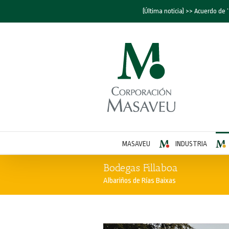
(Última noticia) >> Acuerdo de “C
MASAVEU
INDUSTRIA
Bodegas Fillaboa
Albariños de Rías Baixas