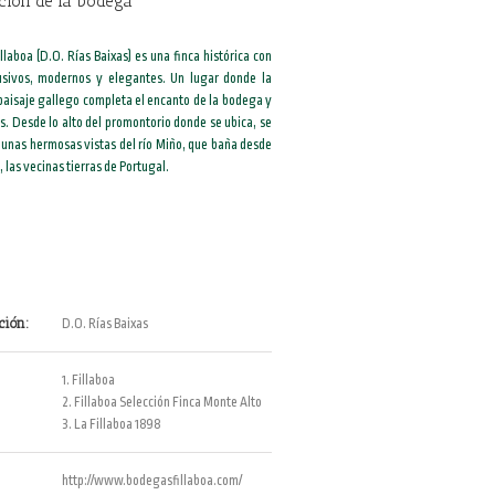
ción de la bodega
laboa (D.O. Rías Baixas) es una finca histórica con
usivos, modernos y elegantes. Un lugar donde la
paisaje gallego completa el encanto de la bodega y
s. Desde lo alto del promontorio donde se ubica, se
e unas hermosas vistas del río Miño, que baña desde
, las vecinas tierras de Portugal.
ción:
D.O. Rías Baixas
1. Fillaboa
2. Fillaboa Selección Finca Monte Alto
3. La Fillaboa 1898
http://www.bodegasfillaboa.com/