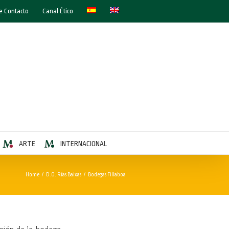
e Contacto
Canal Ético
ARTE
INTERNACIONAL
Home
/
D.O. Rías Baixas
/
Bodegas Fillaboa