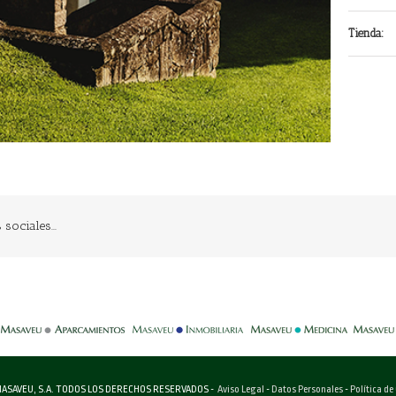
Tienda:
sociales...
-
-
-
-
ASAVEU, S.A. TODOS LOS DERECHOS RESERVADOS -
Aviso Legal
-
Datos Personales
-
Política de