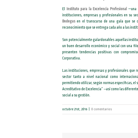
El
Instituto para la Excelencia Profesional
—una i
instituciones, empresas y profesionales en su s
Bodegas
en el transcurso de una gala que se c
reconocimiento que se entrega cada año a las inst
Son potencialmente galardonables aquellas instit
un buen desarrollo económico y social con una filo
presenten tendencias positivas con compromis
Corporativa.
Las instituciones, empresas y profesionales que 
sector tanto a nivel nacional como internacion
permitiendo utilizar, según normas específicas, el 
Acreditativo de Excelencia” ‒así como las diferent
social a su gestión.
octubre 21st, 2016
|
0 comentarios