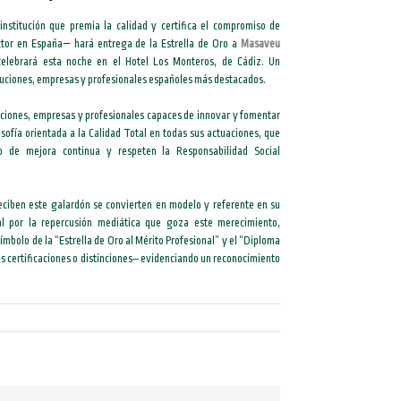
nstitución que premia la calidad y certifica el compromiso de
ector en España— hará entrega de la Estrella de Oro a
Masaveu
elebrará esta noche en el Hotel Los Monteros, de Cádiz. Un
ituciones, empresas y profesionales españoles más destacados.
uciones, empresas y profesionales capaces de innovar y fomentar
sofía orientada a la Calidad Total en todas sus actuaciones, que
o de mejora continua y respeten la Responsabilidad Social
reciben este galardón se convierten en modelo y referente en su
al por la repercusión mediática que goza este merecimiento,
símbolo de la “Estrella de Oro al Mérito Profesional” y el “Diploma
es certificaciones o distinciones‒ evidenciando un reconocimiento