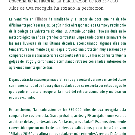
cosecha de la historia
. La maduración de los 339.000
kilos de uva recogida ha rozado la perfección
La vendimia en
Fillaboa
ha finalizado y el sabor de boca que ha dejado
difícilmente podía ser mejor… Según indica el responsable de Campo y Patrimonio
de la bodega de Salvaterra do Miño, D. Antonio González, “fue sin duda en lo
meteorológico un año de grandes contrastes. Empezando por una primavera de
las más lluviosas de las últimas décadas, acompañando algunos días con
temperaturas realmente bajas, lo que provocó una brotación muy escalonada y
comparada con medias anteriores con cierto retraso”. La floración fue también a
golpes de látigo y continuando acumulando retrasos con añadas anteriores de
aproximadamente quince días.
Dejando atrás la estación primaveral, se nos presenta el verano e inicio del otoño
con menos cantidad de lluvia y días nublados que se recuerda por estos pagos, lo
que ayudó en parte a recuperar la mitad del retraso acumulado y moldear un
envero excelente.
En conclusión, “la maduración de los 339.000 kilos de uva recogida esta
campaña fue casi perfecta. Grado probable, acidez y PH arrojaban unos valores
analíticos de las grandes añadas, “de las mejores añadas”. Estamos plenamente
convencidos que un mosto de tan elevada calidad nos proporcionará un vino
“Fillaboa 2016” a la altura de los paladares más exigentes”, remata D. Antonio