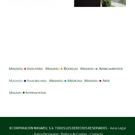
-
-
-
-
-
-
© CORPORACIÓN MASAVEU, S.A. TODOS LOS DERECHOS RESERVADOS -
Aviso Legal
-
Datos Personales
-
Política de Cookies
-
Contacto