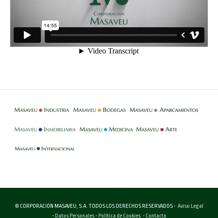
-
-
-
-
-
-
© CORPORACIÓN MASAVEU, S.A. TODOS LOS DERECHOS RESERVADOS -
Aviso Legal
-
Datos Personales
-
Política de Cookies
-
Contacto