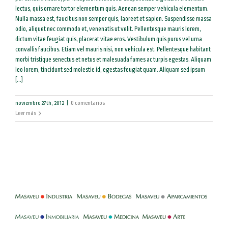
lectus, quis ornare tortor elementum quis. Aenean semper vehicula elementum.
Nulla massa est, faucibus non semper quis, laoreet et sapien. Suspendisse massa
odio, aliquet nec commodo et, venenatis ut velit. Pellentesque mauris lorem,
dictum vitae feugiat quis, placerat vitae eros. Vestibulum quis purus vel urna
convallis faucibus. Etiam vel mauris nisi, non vehicula est. Pellentesque habitant
morbi tristique senectus et netus et malesuada fames ac turpis egestas. Aliquam
leo lorem, tincidunt sed molestie id, egestas feugiat quam. Aliquam sed ipsum
[...]
noviembre 27th, 2012
|
0 comentarios
Leer más
-
-
-
-
-
-