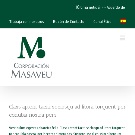
(Última noticia) >> Acuerdo de “Cor
Trabaja con nosotros
Buzón de Contacto
Canal Ético
Class aptent taciti sociosqu ad litora torquent per
conubia nostra pers.
Vestibulum egestas pharetra felis. Class aptent taciti sociosqu ad litora torquent
per conubia nostra, per inceptos himenaeos. Suspendisse dignissim bibendum