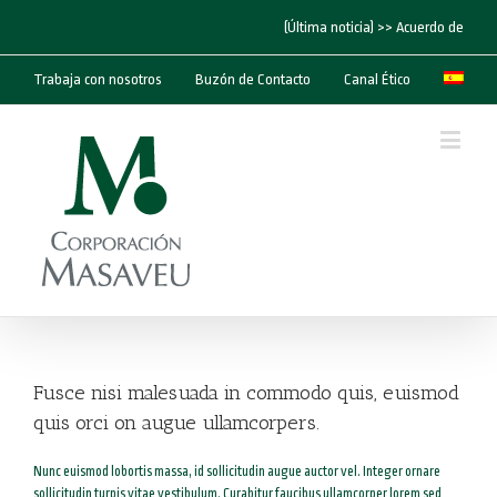
(Última noticia) >> Acuerdo de “Cor
Trabaja con nosotros
Buzón de Contacto
Canal Ético
Fusce nisi malesuada in commodo quis, euismod
quis orci on augue ullamcorpers.
Nunc euismod lobortis massa, id sollicitudin augue auctor vel. Integer ornare
sollicitudin turpis vitae vestibulum. Curabitur faucibus ullamcorper lorem sed