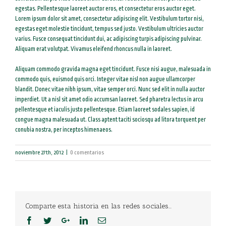
egestas. Pellentesque laoreet auctor eros, et consectetur eros auctor eget.
Lorem ipsum dolor sit amet, consectetur adipiscing elit. Vestibulum tortor nisi,
egestas eget molestie tincidunt, tempus sed justo. Vestibulum ultricies auctor
varius. Fusce consequat tincidunt dui, ac adipiscing turpis adipiscing pulvinar.
Aliquam erat volutpat. Vivamus eleifend rhoncus nulla in laoreet.
Aliquam commodo gravida magna eget tincidunt. Fusce nisi augue, malesuada in
commodo quis, euismod quis orci. Integer vitae nisl non augue ullamcorper
blandit. Donec vitae nibh ipsum, vitae semper orci. Nunc sed elit in nulla auctor
imperdiet. Ut a nisl sit amet odio accumsan laoreet. Sed pharetra lectus in arcu
pellentesque et iaculis justo pellentesque. Etiam laoreet sodales sapien, id
congue magna malesuada ut. Class aptent taciti sociosqu ad litora torquent per
conubia nostra, per inceptos himenaeos.
noviembre 27th, 2012
|
0 comentarios
Comparte esta historia en las redes sociales...